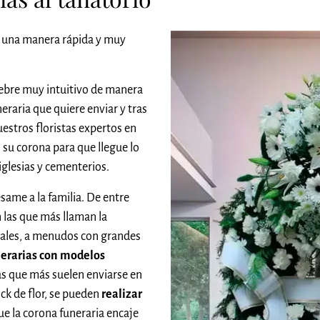
 una manera rápida y muy
ebre muy intuitivo de manera
raria que quiere enviar y tras
estros floristas expertos en
 su corona para que llegue lo
 iglesias y cementerios.
ame a la familia. De entre
n las que más llaman la
orales, a menudos con grandes
nerarias con modelos
as que más suelen enviarse en
ock de flor, se pueden
realizar
ue la corona funeraria encaje