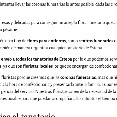
tentar llevar las coronas funerarias lo antes posible, dada las cir
fresas y delicadas para conseguir un arreglo floral funerario que a
ro pésame.
én otro tipo de
flores para entierros
, como
centros funerarios
o
bién de manera urgente a cualquier tanatorio de Estepa.
l
envío a todos los tanatorios de Estepa
por lo que podemos serv
as, ya que son
floristas locales
los que se encargan de confecciona
 floristas porque creemos que las
coronas funerarias
, más que n
a la hora de confeccionarla y presentarla ante la familia. Es por e
rgencia del servicio. Nuestros floristas saben de la necesidad de l
 antes posible para que puedan acompañar a los difuntos el tiempo
as al tanatorio