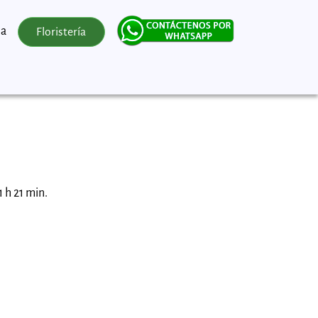
la
Floristería
 h 21 min.