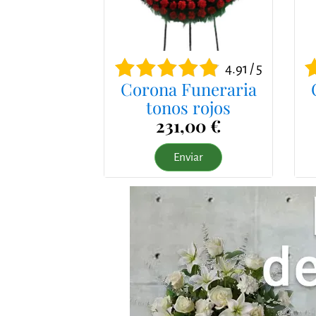
4.91 / 5
Corona Funeraria
tonos rojos
231,00 €
Enviar