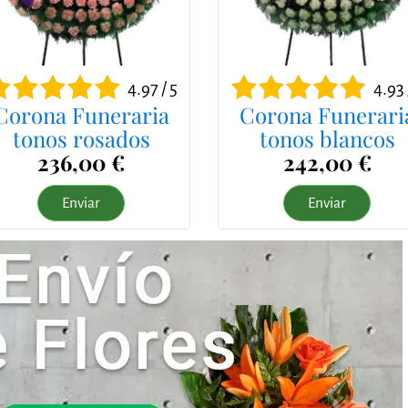
4.97 / 5
4.93 
Corona Funeraria
Corona Funerari
tonos rosados
tonos blancos
236,00 €
242,00 €
Enviar
Enviar