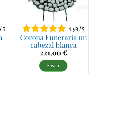
/ 5
4.93 / 5
a
Corona Funeraria un
cabezal blanca
221,00 €
Enviar