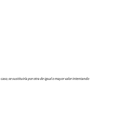
aso, se sustituiría por otra de igual o mayor valor intentando