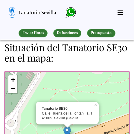
Tanatorio Sevilla
Enviar Flores
Defunciones
Presupuesto
Situación del Tanatorio SE30
en el mapa:
+
−
×
Tanatorio SE30
Calle Huerta de la Fontanilla, 1
41009, Sevilla (Sevilla)