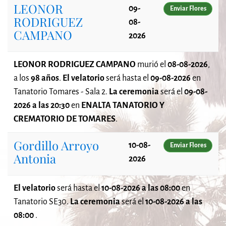
LEONOR
09-
Enviar Flores
RODRIGUEZ
08-
CAMPANO
2026
LEONOR RODRIGUEZ CAMPANO
murió el
08-08-2026
,
a los
98 años
.
El velatorio
será
hasta el
09-08-2026
en
Tanatorio Tomares - Sala 2.
La ceremonia
será el
09-08-
2026 a las 20:30
en
ENALTA TANATORIO Y
CREMATORIO DE TOMARES
.
Gordillo Arroyo
10-08-
Enviar Flores
Antonia
2026
El velatorio
será
hasta el
10-08-2026 a las 08:00
en
Tanatorio SE30.
La ceremonia
será el
10-08-2026 a las
08:00
.