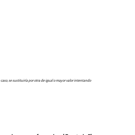
aso, se sustituiría por otra de igual o mayor valor intentando