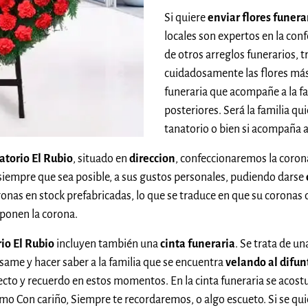
Si quiere
enviar flores funera
locales son expertos en la con
de otros arreglos funerarios,
cuidadosamente las flores más
funeraria que acompañe a la fam
posteriores. Será la familia qui
tanatorio o bien si acompaña a
natorio El Rubio
, situado en
direccion
, confeccionaremos la coron
siempre que sea posible, a sus gustos personales, pudiendo darse
oronas en stock prefabricadas, lo que se traduce en que su coronas 
onen la corona.
rio El Rubio
incluyen también una
cinta funeraria
. Se trata de u
ame y hacer saber a la familia que se encuentra
velando al difun
ecto y recuerdo en estos momentos. En la cinta funeraria se acost
omo Con cariño, Siempre te recordaremos, o algo escueto. Si se qu