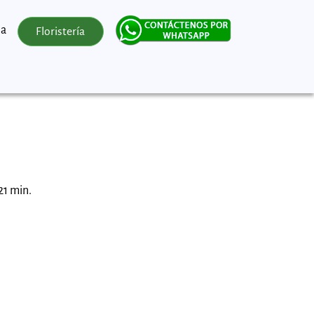
la
Floristería
21 min.