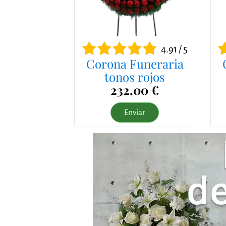
4.91 / 5
Corona Funeraria
tonos rojos
232,00 €
Enviar