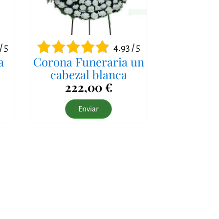
/ 5
4.93 / 5
a
Corona Funeraria un
cabezal blanca
222,00 €
Enviar