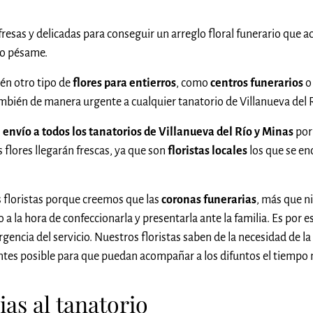
fresas y delicadas para conseguir un arreglo floral funerario que a
ro pésame.
én otro tipo de
flores para entierros
, como
centros funerarios
o
bién de manera urgente a cualquier tanatorio de Villanueva del R
l
envío a todos los tanatorios de Villanueva del Río y Minas
por
 flores llegarán frescas, ya que son
floristas locales
los que se en
 floristas porque creemos que las
coronas funerarias
, más que n
a la hora de confeccionarla y presentarla ante la familia. Es por e
rgencia del servicio. Nuestros floristas saben de la necesidad de l
 antes posible para que puedan acompañar a los difuntos el tiempo
as al tanatorio