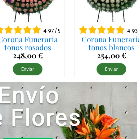
4.97 / 5
4.93 
Corona Funeraria
Corona Funerari
tonos rosados
tonos blancos
248,00 €
254,00 €
Enviar
Enviar