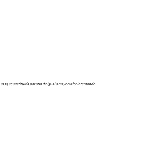
aso, se sustituiría por otra de igual o mayor valor intentando