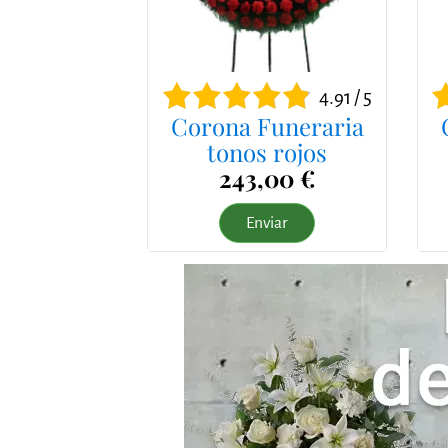
4.91 / 5
Corona Funeraria
tonos rojos
243,00 €
Enviar