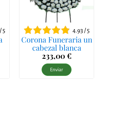
/ 5
4.93 / 5
a
Corona Funeraria un
cabezal blanca
233,00 €
Enviar