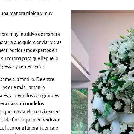
 una manera rápida y muy
ebre muy intuitivo de manera
raria que quiere enviar y tras
estros floristas expertos en
 su corona para que llegue lo
 iglesias y cementerios.
ame a la familia. De entre
n las que más llaman la
orales, a menudos con grandes
nerarias con modelos
as que más suelen enviarse en
ock de flor, se pueden
realizar
ue la corona funeraria encaje