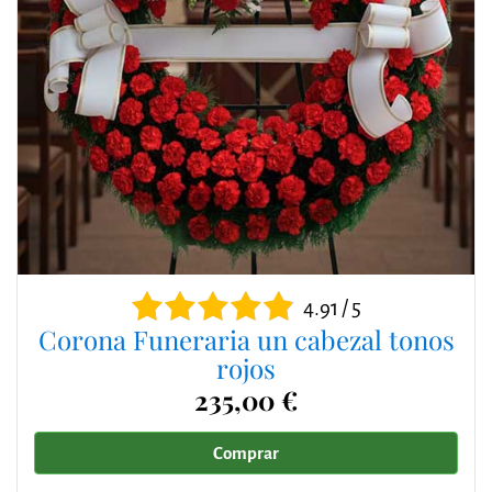
4.91 / 5
Corona Funeraria un cabezal tonos
rojos
235,00 €
Comprar