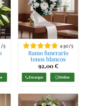
 / 5
4.90 / 5
o
Ramo funerario
tonos blancos
92,00 €
ne
Encargar
Online