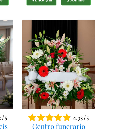
 / 5
4.93 / 5
eis
Centro funerario