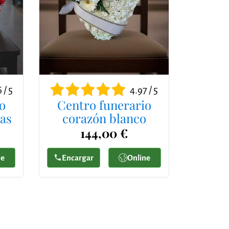
 / 5
4.97 / 5
o
Centro funerario
jas
corazón blanco
144,00 €
ne
Encargar
Online