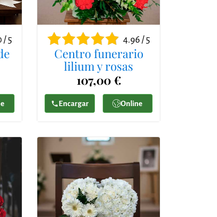
 / 5
4.96 / 5
de
Centro funerario
lilium y rosas
107,00 €
ne
Encargar
Online