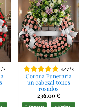
 / 5
4.97 / 5
ia
Corona Funeraria
s
un cabezal tonos
rosados
236,00 €
ne
Encargar
Online