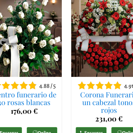
4.88 / 5
4.91
ntro funerario de
Corona Funerar
30 rosas blancas
un cabezal tono
rojos
176,00 €
231,00 €
Encargar
Online
Encargar
Onli