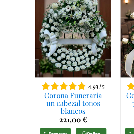
4.93 / 5
Corona Funeraria
Ce
un cabezal tonos
blancos
221,00 €
Encargar
Online