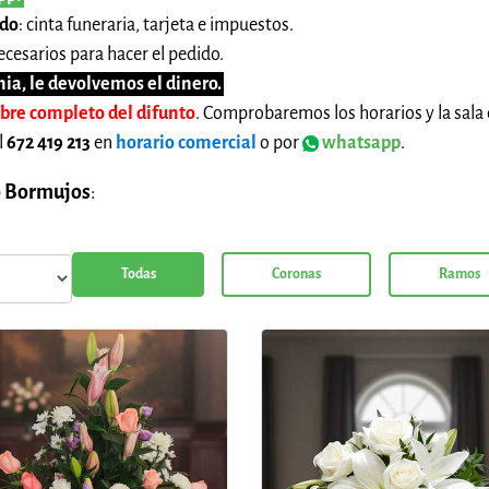
ido
: cinta funeraria, tarjeta e impuestos.
cesarios para hacer el pedido.
ia, le devolvemos el dinero.
mbre completo del difunto
. Comprobaremos los horarios y la sala 
l
672 419 213
en
horario comercial
o por
whatsapp
.
o Bormujos
:
Todas
Coronas
Ramos