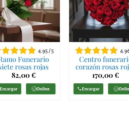
4.95 / 5
4.96
Ramo Funerario
Centro funerari
siete rosas rojas
corazón rosas ro
82,00 €
170,00 €
Encargar
Online
Encargar
Onli