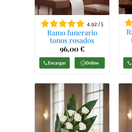
4.92 / 5
R
Ramo funerario
tonos rosados
96,00 €
Encargar
Online