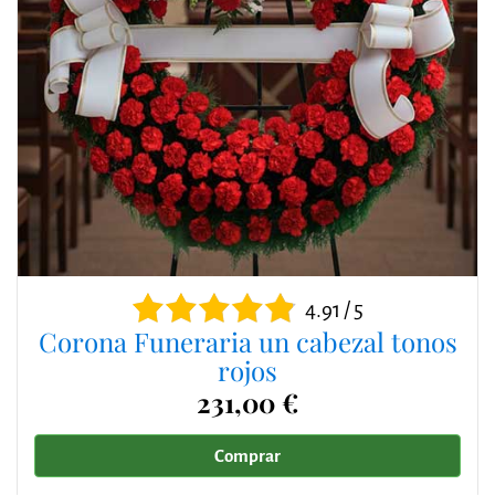
4.91 / 5
Corona Funeraria un cabezal tonos
rojos
231,00 €
Comprar