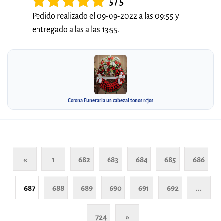
5 / 5
Pedido realizado el 09-09-2022 a las 09:55 y
entregado a las a las 13:55.
Corona Funeraria un cabezal tonos rojos
«
1
682
683
684
685
686
687
688
689
690
691
692
...
724
»