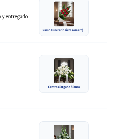
a) y entregado
Ramo Funerario siete rosas rojas
Centro alargado blanco